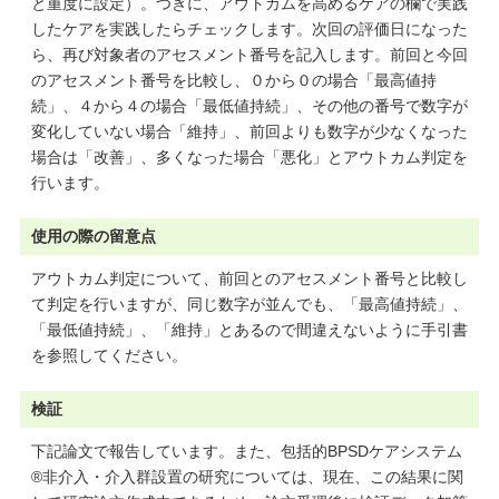
と重度に設定）。つぎに、アウトカムを高めるケアの欄で実践
したケアを実践したらチェックします。次回の評価日になった
ら、再び対象者のアセスメント番号を記入します。前回と今回
のアセスメント番号を比較し、０から０の場合「最高値持
続」、４から４の場合「最低値持続」、その他の番号で数字が
変化していない場合「維持」、前回よりも数字が少なくなった
場合は「改善」、多くなった場合「悪化」とアウトカム判定を
行います。
使用の際の留意点
アウトカム判定について、前回とのアセスメント番号と比較し
て判定を行いますが、同じ数字が並んでも、「最高値持続」、
「最低値持続」、「維持」とあるので間違えないように手引書
を参照してください。
検証
下記論文で報告しています。また、包括的BPSDケアシステム
®非介入・介入群設置の研究については、現在、この結果に関