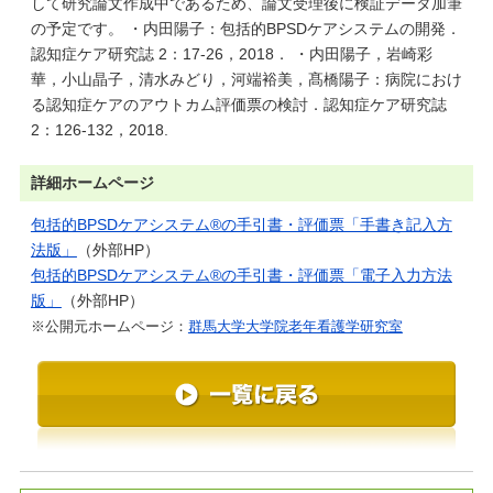
して研究論文作成中であるため、論文受理後に検証データ加筆
の予定です。 ・内田陽子：包括的BPSDケアシステムの開発．
認知症ケア研究誌 2：17-26，2018． ・内田陽子，岩崎彩
華，小山晶子，清水みどり，河端裕美，髙橋陽子：病院におけ
る認知症ケアのアウトカム評価票の検討．認知症ケア研究誌
2：126-132，2018.
詳細ホームページ
包括的BPSDケアシステム®の手引書・評価票「手書き記入方
法版」
（外部HP）
包括的BPSDケアシステム®の手引書・評価票「電子入力方法
版」
（外部HP）
※公開元ホームページ：
群馬大学大学院老年看護学研究室