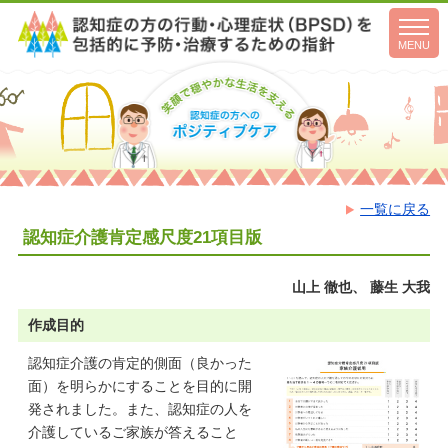
toggl
navig
MENU
一覧に戻る
認知症介護肯定感尺度21項目版
山上 徹也、 藤生 大我
作成目的
認知症介護の肯定的側面（良かった
面）を明らかにすることを目的に開
発されました。また、認知症の人を
介護しているご家族が答えること