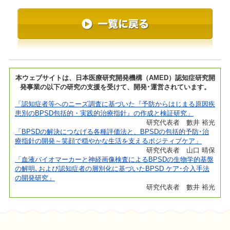
本ウェブサイトは、日本医療研究開発機構（AMED）認知症研究開
発事業の以下の研究の支援を受けて、開発･運営されています。
「認知症者等へのニーズ調査に基づいた『予防からはじまる原因疾
患別のBPSD包括的・実践的治療指針』の作成と検証研究」
研究代表者 數井 裕光
「BPSDの解決につなげる各種評価法と、BPSDの包括的予防･治
療指針の開発～笑顔で穏やかな生活を支えるポジティブケア」
研究代表者 山口 晴保
「血液バイオマーカーと神経画像検査によるBPSDの生物学的基盤
の解明､および認知症者の層別化に基づいたBPSD ケア･介入手法
の開発研究」
研究代表者 數井 裕光