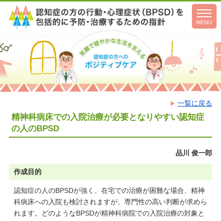
toggl
navig
MENU
一覧に戻る
精神科病床での入院治療が必要となりやすい認知症
の人のBPSD
品川 俊一郎
作成目的
認知症の人のBPSDが強く、在宅での治療が困難な場合、精神
科病床への入院も検討されますが、専門性の高い判断が求めら
れます。どのようなBPSDが精神科病院での入院治療の対象と