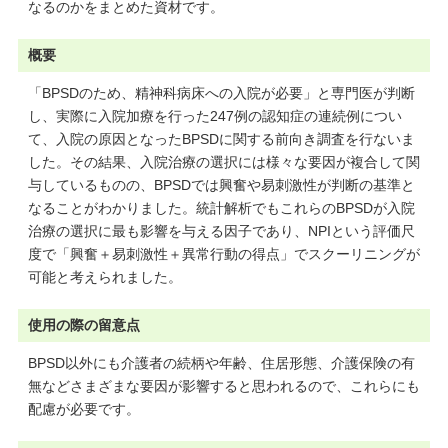
なるのかをまとめた資材です。
概要
「BPSDのため、精神科病床への入院が必要」と専門医が判断
し、実際に入院加療を行った247例の認知症の連続例につい
て、入院の原因となったBPSDに関する前向き調査を行ないま
した。その結果、入院治療の選択には様々な要因が複合して関
与しているものの、BPSDでは興奮や易刺激性が判断の基準と
なることがわかりました。統計解析でもこれらのBPSDが入院
治療の選択に最も影響を与える因子であり、NPIという評価尺
度で「興奮＋易刺激性＋異常行動の得点」でスクーリニングが
可能と考えられました。
使用の際の留意点
BPSD以外にも介護者の続柄や年齢、住居形態、介護保険の有
無などさまざまな要因が影響すると思われるので、これらにも
配慮が必要です。