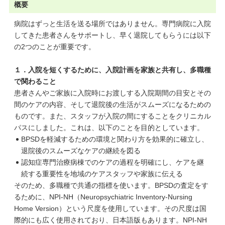
概要
病院はずっと生活を送る場所ではありません。専門病院に入院
してきた患者さんをサポートし、早く退院してもらうには以下
の2つのことが重要です。
１．入院を短くするために、入院計画を家族と共有し、多職種
で関わること
患者さんやご家族に入院時にお渡しする入院期間の目安とその
間のケアの内容、そして退院後の生活がスムーズになるための
ものです。また、スタッフが入院の間にすることをクリニカル
パスにしました。これは、以下のことを目的としています。
BPSDを軽減するための環境と関わり方を効果的に確立し、
退院後のスムーズなケアの継続を図る
認知症専門治療病棟でのケアの過程を明確にし、ケアを継
続する重要性を地域のケアスタッフや家族に伝える
そのため、多職種で共通の指標を使います。BPSDの査定をす
るために、NPI-NH（Neuropsychiatric Inventory-Nursing
Home Version）という尺度を使用しています。その尺度は国
際的にも広く使用されており、日本語版もあります。NPI-NH