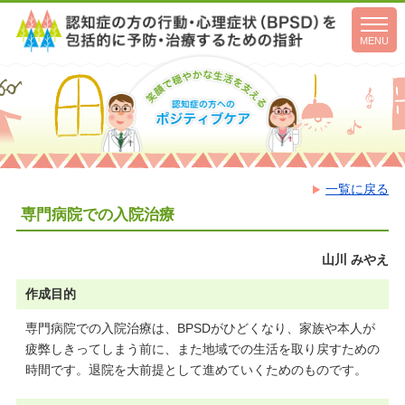
toggl
navig
MENU
一覧に戻る
専門病院での入院治療
山川 みやえ
作成目的
専門病院での入院治療は、BPSDがひどくなり、家族や本人が
疲弊しきってしまう前に、また地域での生活を取り戻すための
時間です。退院を大前提として進めていくためのものです。