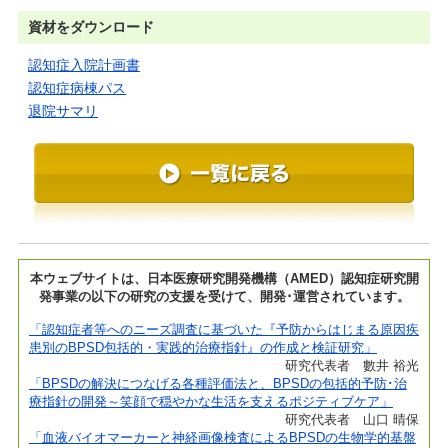
資材をダウンロード
認知症入院計画書
認知症病棟パス
退院サマリ
本ウェブサイトは、日本医療研究開発機構（AMED）認知症研究開
発事業の以下の研究の支援を受けて、開発･運営されています。
「認知症者等へのニーズ調査に基づいた『予防からはじまる原因疾
患別のBPSD包括的・実践的治療指針』の作成と検証研究」
研究代表者 數井 裕光
「BPSDの解決につなげる各種評価法と、BPSDの包括的予防･治
療指針の開発～笑顔で穏やかな生活を支えるポジティブケア」
研究代表者 山口 晴保
「血液バイオマーカーと神経画像検査によるBPSDの生物学的基盤