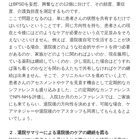
はBPSDを妄想、興奮などの12個に分けて、その頻度、重症
度、介護負担度を測定するものです。
ここで問題となるのは、単に患者さんの状態を共有するだけで
はいけないということです。同じ方向性を持ち、患者さんの現
在と今後にはどのようなケアが必要かという点で足並みをそろ
えないといけません。例えば、退院後自宅で生活することが決
まっている場合、退院後どのような社会的サポートを持つ必要
があるのか、家族がどのように関わればよいのか、現在服用し
ている薬剤は継続していくのか、少し混乱した場合はどうすれ
ば落ち着くのかなどを関わる人たちで共有しなければケアの継
続は出来ません。そこで、クリニカルパスを進めていく上で、
患者さんのアセスメントやケアを見直す機会として定期的なカ
ンファレンスも盛り込みました。この定期的なカンファレンス
でNPI-NHを評価し、入院1か月のカンファレンスでは、ご家族
にも来てもらい、退院後の方向性を決めます。可能な場合、ケ
アマネジャーや退院後のケアスタッフも同席してもらえるとよ
いでしょう。
２．退院サマリーによる退院後のケアの継続を図る