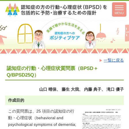
toggl
navig
MENU
一覧に戻る
認知症の行動・心理症状質問票（BPSD＋
Q/BPSD25Q）
山口 晴保、 藤生 大我、 内藤 典子、 滝口 優子
作成目的
この質問票は、25 項目の認知症の行
動・心理症状（behavioral and
psychological symptoms of dementia;