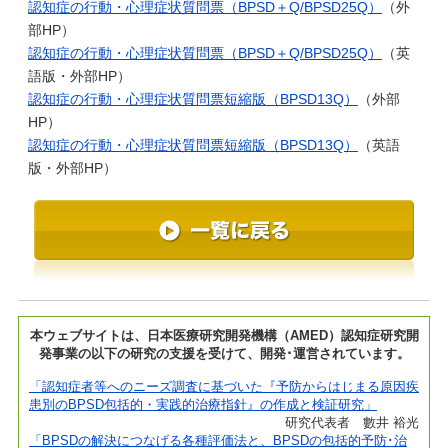
認知症の行動・心理症状質問票（BPSD＋Q/BPSD25Q）
（外
部HP）
認知症の行動・心理症状質問票（BPSD＋Q/BPSD25Q）
（英
語版・外部HP）
認知症の行動・心理症状質問票短縮版（BPSD13Q）
（外部
HP）
認知症の行動・心理症状質問票短縮版（BPSD13Q）
（英語
版・外部HP）
本ウェブサイトは、日本医療研究開発機構（AMED）認知症研究開
発事業の以下の研究の支援を受けて、開発･運営されています。
「認知症者等へのニーズ調査に基づいた『予防からはじまる原因疾
患別のBPSD包括的・実践的治療指針』の作成と検証研究」
研究代表者 數井 裕光
「BPSDの解決につなげる各種評価法と、BPSDの包括的予防･治