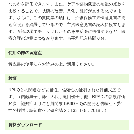
なのかを評価できます。また、ケアや薬物変更の前後の点数を
比較することで、状態の改善、悪化、維持が見える化できま
す。さらに、この質問票の項目は「介護保険主治医意見書の周
辺症状」を網羅しているので、主治医意見書の記入に役立ちま
す。介護現場でチェックしたものを主治医に提供するなど、医
療介護の連携につながります。※平均記入時間６分。
使用の際の留意点
解説書の使用法をお読みの上ご活用ください。
検証
NPI-Qとの関連など妥当性、信頼性の証明された評価尺度で
す。（内藤典子，藤生大我，滝口優子，他：BPSD の新規評価
尺度：認知症困りごと質問票 BPSD＋Ｑの開発と信頼性・妥当
性の検討．認知症ケア研究誌 2：133-145，2018．）
資料ダウンロード