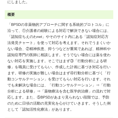
にしました。
概要
「BPSDの非薬物的アプローチに関する系統的プロトコル」に
沿って、①介護者の経験による対応で解決できない場合には、
「認知症ちえのわnet」やそのサイト内にある「認知症対応方
法発見チャート」を使って対応を考えます。それでうまくいか
ない場合、②精神疾患、抑うつなどが重篤であれば、精神科や
認知症専門の医師に相談します。そうでない場合には薬を使わ
ない対応を実施します。そこではまず③「行動分析による研
修」を職員に受けてもらい、作成した計画に基づき対応を行い
ます。研修の実施が難しい場合はまず④行動分析に基づく「行
動コンサルテーション」を受けてもらい対応を行います。それ
でも未解決な場合には、「行動コンサルテーション」⇒「行動
分析による研修」⇒「薬物療法を含む医学的治療」の流れで対
応します。また、⑤BPSDがあまり見られない段階では、予防
のために日頃の活動の充実化を心がけていきます。そうした例
として「認知活性化療法」があります。