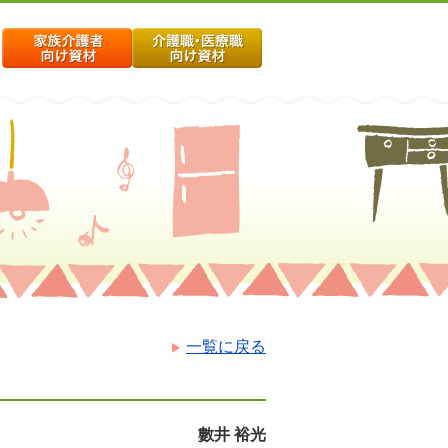
一覧に戻る
數井 裕光